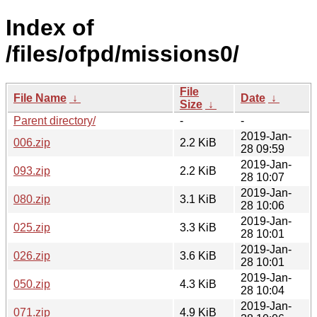
Index of
/files/ofpd/missions0/
File
File Name
↓
Date
↓
Size
↓
Parent directory/
-
-
2019-Jan-
006.zip
2.2 KiB
28 09:59
2019-Jan-
093.zip
2.2 KiB
28 10:07
2019-Jan-
080.zip
3.1 KiB
28 10:06
2019-Jan-
025.zip
3.3 KiB
28 10:01
2019-Jan-
026.zip
3.6 KiB
28 10:01
2019-Jan-
050.zip
4.3 KiB
28 10:04
2019-Jan-
071.zip
4.9 KiB