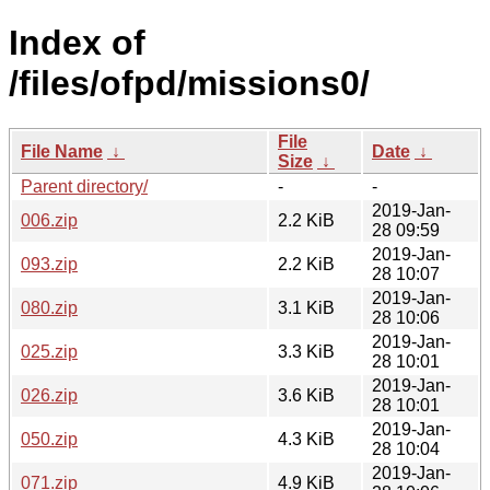
Index of
/files/ofpd/missions0/
File
File Name
↓
Date
↓
Size
↓
Parent directory/
-
-
2019-Jan-
006.zip
2.2 KiB
28 09:59
2019-Jan-
093.zip
2.2 KiB
28 10:07
2019-Jan-
080.zip
3.1 KiB
28 10:06
2019-Jan-
025.zip
3.3 KiB
28 10:01
2019-Jan-
026.zip
3.6 KiB
28 10:01
2019-Jan-
050.zip
4.3 KiB
28 10:04
2019-Jan-
071.zip
4.9 KiB