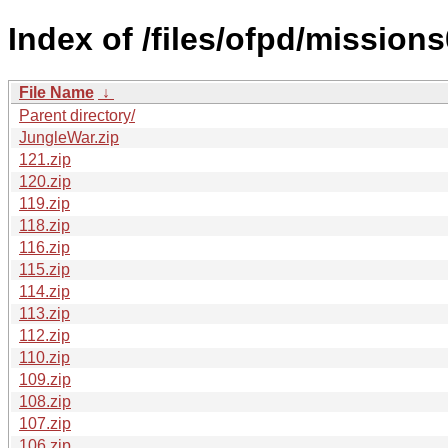
Index of /files/ofpd/missions
File Name
↓
Parent directory/
JungleWar.zip
121.zip
120.zip
119.zip
118.zip
116.zip
115.zip
114.zip
113.zip
112.zip
110.zip
109.zip
108.zip
107.zip
106.zip