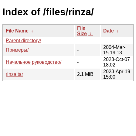
Index of /files/rinza/
File
File Name
↓
Date
↓
Size
↓
Parent directory/
-
-
2004-Mar-
Примеры/
-
15 19:13
2023-Oct-07
Начальное руководство/
-
18:02
2023-Apr-19
rinza.tar
2.1 MiB
15:00