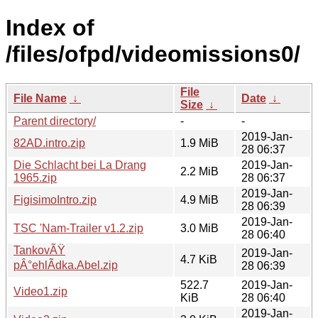
Index of
/files/ofpd/videomissions0/
File
File Name
↓
Date
↓
Size
↓
Parent directory/
-
-
2019-Jan-
82AD.intro.zip
1.9 MiB
28 06:37
Die Schlacht bei La Drang
2019-Jan-
2.2 MiB
1965.zip
28 06:37
2019-Jan-
FigisimoIntro.zip
4.9 MiB
28 06:39
2019-Jan-
TSC 'Nam-Trailer v1.2.zip
3.0 MiB
28 06:40
TankovÃŸ
2019-Jan-
4.7 KiB
pÂ°ehlÃdka.Abel.zip
28 06:39
522.7
2019-Jan-
Video1.zip
KiB
28 06:40
2019-Jan-