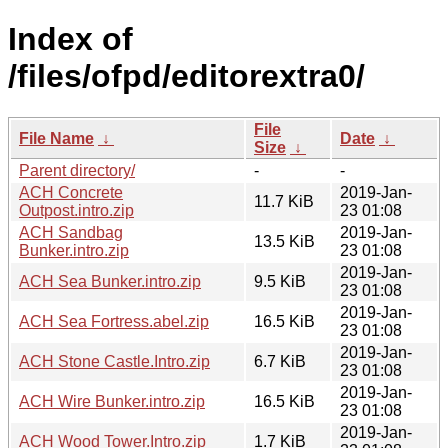
Index of
/files/ofpd/editorextra0/
File
File Name
↓
Date
↓
Size
↓
Parent directory/
-
-
ACH Concrete
2019-Jan-
11.7 KiB
Outpost.intro.zip
23 01:08
ACH Sandbag
2019-Jan-
13.5 KiB
Bunker.intro.zip
23 01:08
2019-Jan-
ACH Sea Bunker.intro.zip
9.5 KiB
23 01:08
2019-Jan-
ACH Sea Fortress.abel.zip
16.5 KiB
23 01:08
2019-Jan-
ACH Stone Castle.Intro.zip
6.7 KiB
23 01:08
2019-Jan-
ACH Wire Bunker.intro.zip
16.5 KiB
23 01:08
2019-Jan-
ACH Wood Tower.Intro.zip
1.7 KiB